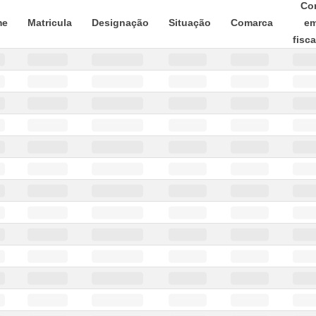
Con
me
Matricula
Designação
Situação
Comarca
em
fisc