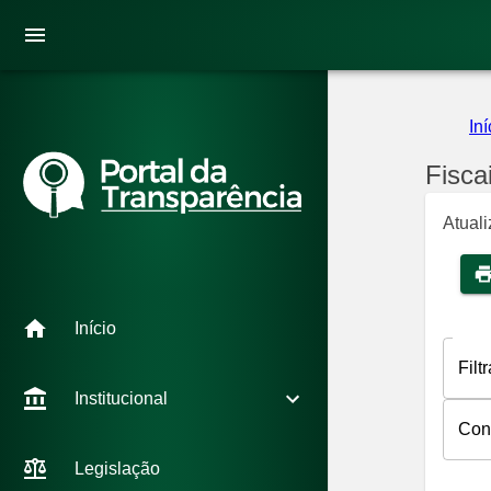
Iní
Fisca
Atual
Início
Filt
Institucional
Con
Legislação