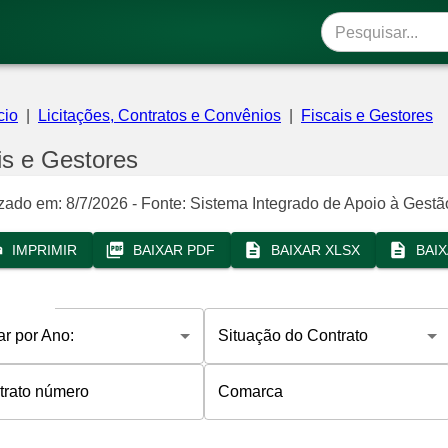
cio
|
Licitações, Contratos e Convênios
|
Fiscais e Gestores
is e Gestores
izado em:
8/7/2026
- Fonte: Sistema Integrado de Apoio à Gestã
IMPRIMIR
BAIXAR PDF
BAIXAR XLSX
BAI
rar por Ano:
Situação do Contrato
trato número
Comarca