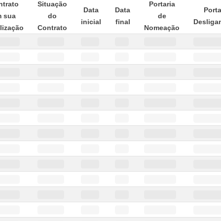
trato
Situação
Portaria
Data
Data
Porta
 sua
do
de
inicial
final
Desliga
alização
Contrato
Nomeação